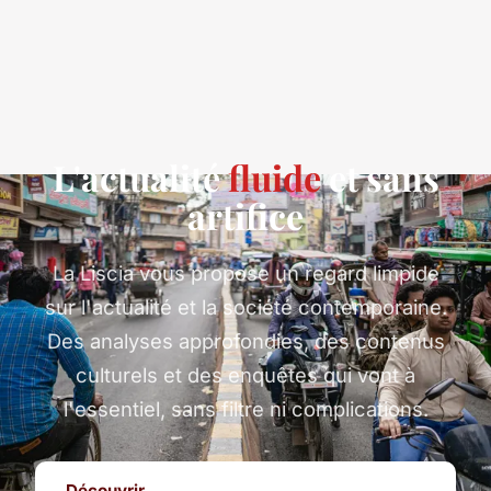
L'actualité
fluide
et sans
artifice
La Liscia vous propose un regard limpide
sur l'actualité et la société contemporaine.
Des analyses approfondies, des contenus
culturels et des enquêtes qui vont à
l'essentiel, sans filtre ni complications.
Découvrir →