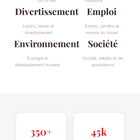
clin d'oeil
littérature
Divertissement
Emploi
Loisirs, séries et
Emploi, carrière et
divertissement
monde du travail
Environnement
Société
Écologie et
Société, débats et vie
développement durable
quotidienne
350+
45k