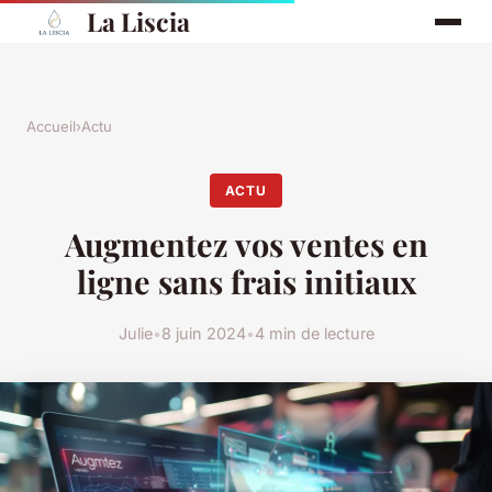
La Liscia
Accueil
›
Actu
ACTU
Augmentez vos ventes en
ligne sans frais initiaux
Julie
•
8 juin 2024
•
4 min de lecture