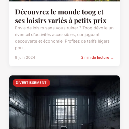
Découvrez le monde toog et
ses loisirs variés à petits prix
Envie de loisirs sans vous ruiner ? Toog dévoile un
éventail d'activités accessibles, conjuguant
découverte et économie. Profitez de tarifs légers
pou...
9 juin 2024
2 min de lecture →
DIVERTISSEMENT