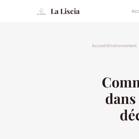
La Liscia
Acc
Accueil
›
Environnement
Comme
dans 
dé