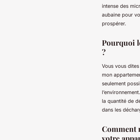
intense des mic
aubaine pour vos
prospérer.
Pourquoi l
?
Vous vous dites 
mon appartemen
seulement possib
l’environnement
la quantité de d
dans les décharg
Comment me
votre appa