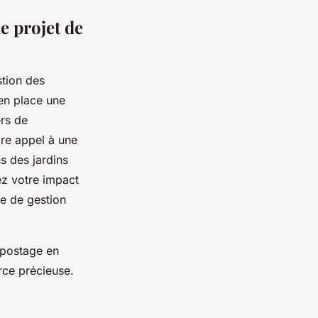
e projet de
tion des
 en place une
ers de
re appel à une
ns des jardins
ez votre impact
e de gestion
mpostage en
rce précieuse.