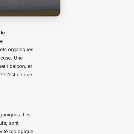
:
le
de
ets organiques
ieuse. Une
etit balcon, et
? C’est ce que
ganiques. Les
fs, sont
vité biologique