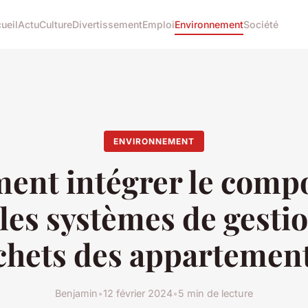
ueil
Actu
Culture
Divertissement
Emploi
Environnement
Société
ENVIRONNEMENT
nt intégrer le comp
les systèmes de gesti
chets des appartement
Benjamin
•
12 février 2024
•
5 min de lecture