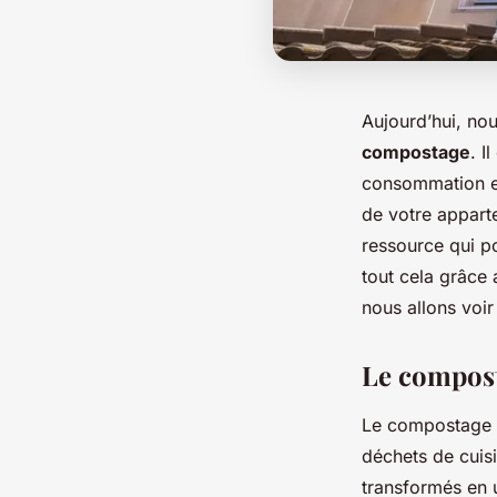
Aujourd’hui, nous
compostage
. I
consommation et
de votre appart
ressource qui po
tout cela grâc
nous allons voi
Le compost
Le compostage e
déchets de cuis
transformés en 