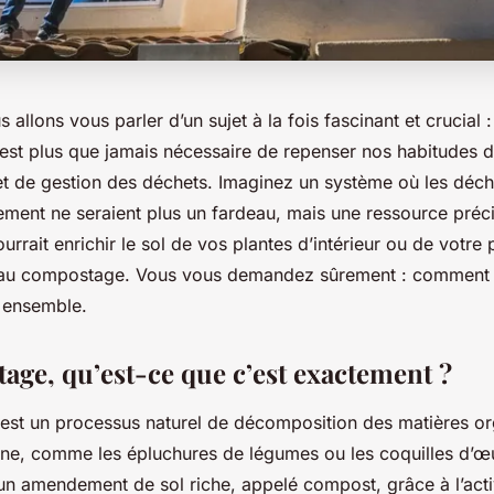
 allons vous parler d’un sujet à la fois fascinant et crucial 
l est plus que jamais nécessaire de repenser nos habitudes 
 de gestion des déchets. Imaginez un système où les déch
ement ne seraient plus un fardeau, mais une ressource préc
urrait enrichir le sol de vos plantes d’intérieur ou de votre p
e au compostage. Vous vous demandez sûrement : comment 
r ensemble.
age, qu’est-ce que c’est exactement ?
st un processus naturel de décomposition des matières or
ine, comme les épluchures de légumes ou les coquilles d’œu
un amendement de sol riche, appelé compost, grâce à l’acti