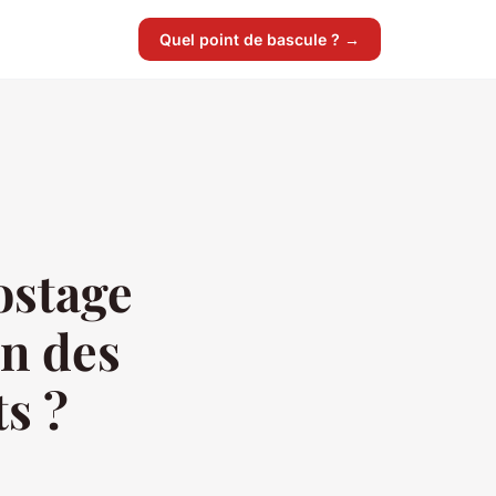
Quel point de bascule ? →
ostage
on des
s ?