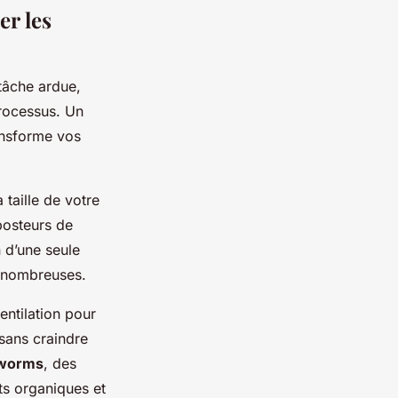
er les
tâche ardue,
processus. Un
ansforme vos
taille de votre
posteurs de
n d’une seule
s nombreuses.
ntilation pour
 sans craindre
 worms
, des
s organiques et