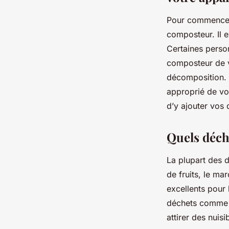
Pour commencer
composteur. Il e
Certaines perso
composteur de v
décomposition. 
approprié de vot
d’y ajouter vos
Quels déch
La plupart des 
de fruits, le ma
excellents pour
déchets comme la
attirer des nuis