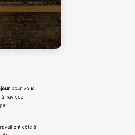
ajeur
pour vous,
 à naviguer
 par
availlent côte à