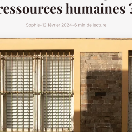
ressources humaines 
Sophie
•
12 février 2024
•
6 min de lecture