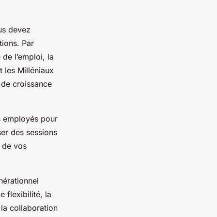
ous devez
tions. Par
de l’emploi, la
t les Milléniaux
 de croissance
es employés pour
ser des sessions
 de vos
nérationnel
lexibilité, la
la collaboration