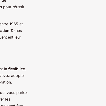
s de
s pour réussir
entre 1965 et
ation Z
(nés
uencent leur
st la
flexibilité
.
 devez adopter
ration.
qui vous parlez.
er les
 peuvent être