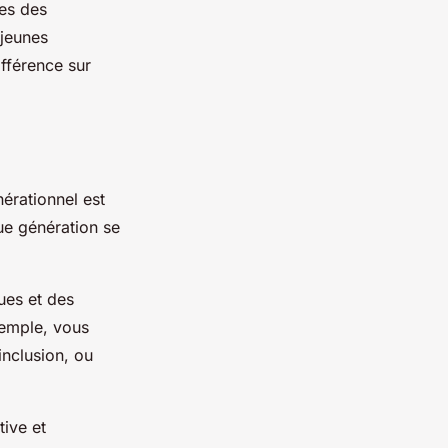
tes des
 jeunes
ifférence sur
érationnel est
que génération se
ues et des
exemple, vous
inclusion, ou
tive et