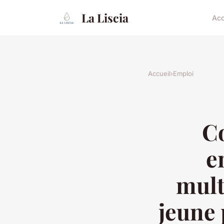
La Liscia
Acc
Accueil
›
Emploi
C
e
mult
jeune 