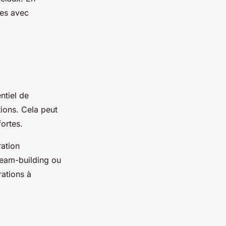
ces avec
ntiel de
tions. Cela peut
fortes.
ration
team-building ou
ations à