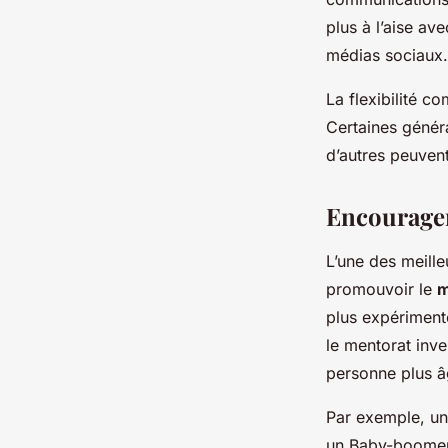
plus à l’aise a
médias sociaux.
La flexibilité c
Certaines généra
d’autres peuvent
Encourager
L’une des meille
promouvoir le
m
plus expériment
le mentorat inve
personne plus â
Par exemple, un
un Baby-boomer 