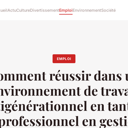
ueil
Actu
Culture
Divertissement
Emploi
Environnement
Société
EMPLOI
omment réussir dans 
nvironnement de trava
igénérationnel en tan
professionnel en gest