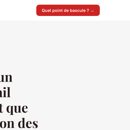
Quel point de bascule ? →
un
il
t que
ion des