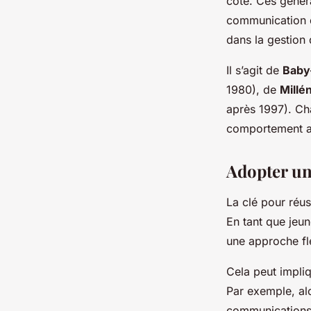
côte. Ces génér
communication di
dans la gestion
Il s’agit de
Baby
1980), de
Millé
après 1997). Ch
comportement au
Adopter un
La clé pour réus
En tant que jeu
une approche fle
Cela peut impli
Par exemple, al
communications f