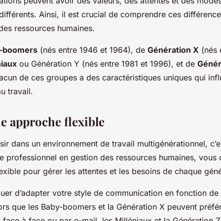
ations peuvent avoir des valeurs, des attentes et des mode
fférents. Ainsi, il est crucial de comprendre ces différence
 des ressources humaines.
-boomers
(nés entre 1946 et 1964), de
Génération X
(nés 
niaux
ou Génération Y (nés entre 1981 et 1996), et de
Génér
acun de ces groupes a des caractéristiques uniques qui infl
 travail.
e approche flexible
sir dans un environnement de travail multigénérationnel, c’e
ne professionnel en gestion des ressources humaines, vous
xible pour gérer les attentes et les besoins de chaque géné
quer d’adapter votre style de communication en fonction de 
ors que les Baby-boomers et la Génération X peuvent préfér
ace à face ou par e-mail, les Milléniaux et la Génération Z